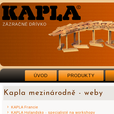
ZÁZRAČNÉ DŘÍVKO
ÚVOD
PRODUKTY
Kapla mezinárodně - weby
KAPLA Francie
KAPLA Holandsko - specialisté na workshopy