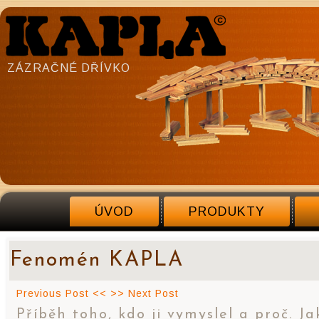
ZÁZRAČNÉ DŘÍVKO
ÚVOD
PRODUKTY
Fenomén KAPLA
Previous Post <<
>> Next Post
Příběh toho, kdo ji vymyslel a proč. Ja